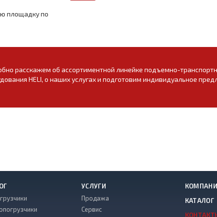
ую площадку по
бно расскажем об ассортиментной линейке подъемно-транспортно
дования HELI, о наших услугах и подготовим индивидуальное пред
ОГ
УСЛУГИ
КОМПАН
грузчики
Продажа
КАТАЛОГ
опогрузчики
Сервис
КОНТАКТ