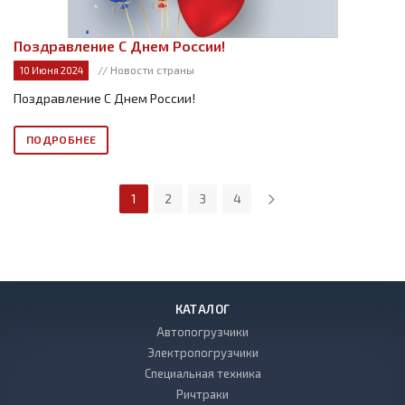
Поздравление С Днем России!
// Новости страны
10 Июня 2024
Поздравление С Днем России!
ПОДРОБНЕЕ
1
2
3
4
КАТАЛОГ
Автопогрузчики
Электропогрузчики
Специальная техника
Ричтраки