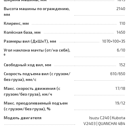
Высота машины по ограждению,
2140
мм
Клиренс, мм
110
Колёсная база, мм
1450
Размеры вил (ДхШхТ), мм
1070×100×35
Угол наклона мачты (от/на себя),
6/10
⁰
Свободный ход вил, мм
152
Скорость подъема вил (с грузом/
610/650
без груза), мм/с
Макс. скорость движения (с
17/18
грузом/без груза), км/ч
Макс. преодолеваемый подъем
19/12
(с грузом/без груза), %
Модель двигателя
Isuzu C240 | Kubota
V2403 | QUANCHAI 4B4